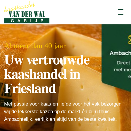
Menu
Al meer dan 40 jaar
Uw vertrouwde
kaashandel in
Friesland
Met passie voor kaas en liefde voor het vak bezorgen
wij de lekkerste kazen op de markt én bij u thuis.
Ambachtelijk, eerlijk en altijd van de beste kwaliteit.